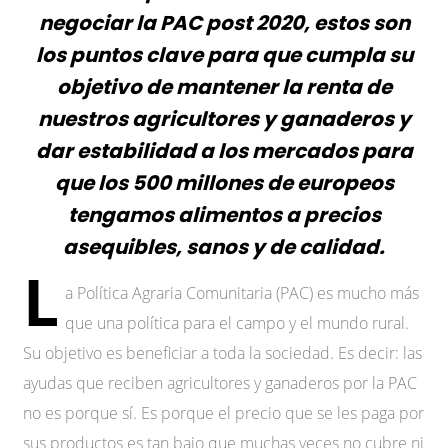
negociar la PAC post 2020, estos son
los puntos clave para que cumpla su
objetivo de mantener la renta de
nuestros agricultores y ganaderos y
dar estabilidad a los mercados para
que los 500 millones de europeos
tengamos alimentos a precios
asequibles, sanos y de calidad.
L
a Política Agraria Comunitaria (PAC) es mucho más
que una política para el campo y el mundo rural.
Su objetivo es beneficiar a toda la sociedad. Es decir: las
ayudas que reciben agricultores y ganaderos por la
PAC
no es porque sí. Es porque el precio que se les paga por
sus productos es tan bajo que muchas veces no cubre ni