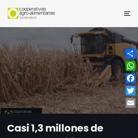
Nav
Compa
What
Face
Twitt
Email
Casi 1,3 millones de