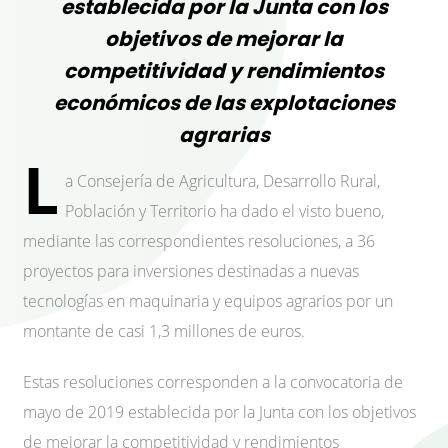
establecida por la Junta con los
objetivos de mejorar la
competitividad y rendimientos
económicos de las explotaciones
agrarias
L
a Consejería de Agricultura, Desarrollo Rural,
Población y Territorio ha dado el visto bueno,
mediante las correspondientes resoluciones, a 36
proyectos para inversiones destinadas a nuevas
tecnologías en maquinaria y equipos agrarios por un
montante de casi 1,3 millones de euros.
Estas resoluciones corresponden a la convocatoria de
mayo de 2019 establecida por la Junta con los objetivos
de mejorar la competitividad y rendimientos