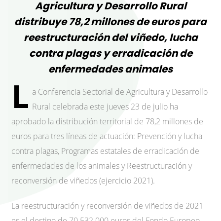
Agricultura y Desarrollo Rural
distribuye 78,2 millones de euros para
reestructuración del viñedo, lucha
contra plagas y erradicación de
enfermedades animales
L
a Conferencia Sectorial de Agricultura y Desarrollo
Rural celebrada este jueves 23 de julio ha
aprobado la distribución territorial de 78,2 millones de
euros para tres líneas de actuación: Prevención y lucha
contra plagas, Programas estatales de erradicación de
enfermedades de los animales y Reestructuración y
reconversión de viñedos (ejercicio 2021).
La reestructuración y reconversión de viñedos de 2021
es el destino de 70.532.000 euros del Fondo Europeo