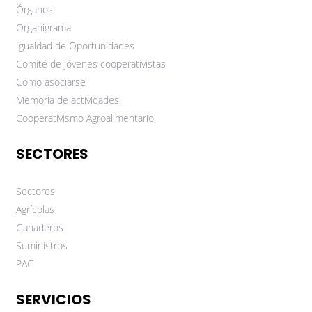
Órganos
Organigrama
Igualdad de Oportunidades
Comité de jóvenes cooperativistas
Cómo asociarse
Memoria de actividades
Cooperativismo Agroalimentario
SECTORES
Sectores
Agrícolas
Ganaderos
Suministros
PAC
SERVICIOS