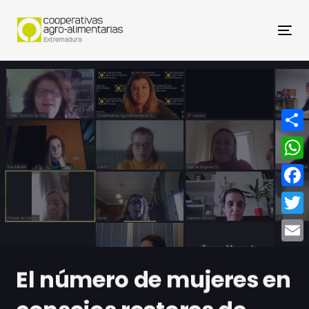
Nav
Compa
What
Face
Twitt
Email
El número de mujeres en