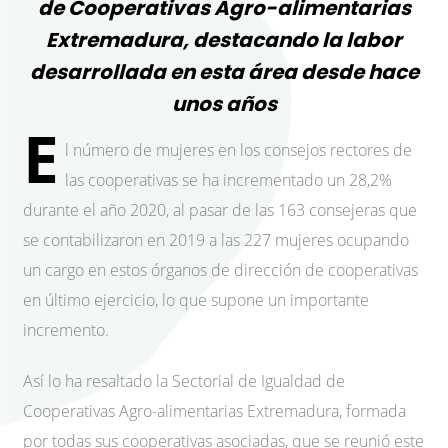
de Cooperativas Agro-alimentarias
Extremadura, destacando la labor
desarrollada en esta área desde hace
unos años
E
l número de mujeres en los consejos rectores de
las cooperativas se ha incrementado un 28,2%
durante el año 2020, al pasar de las 163 consejeras que
se contabilizaron en 2019 a las 227 mujeres ocupando
un cargo en estos órganos de dirección de cooperativas
en último ejercicio, lo que supone un importante
incremento.
Así lo ha resaltado la Sectorial de Igualdad de
Cooperativas Agro-alimentarias Extremadura, formada
por todas sus cooperativas asociadas, que se reunió este