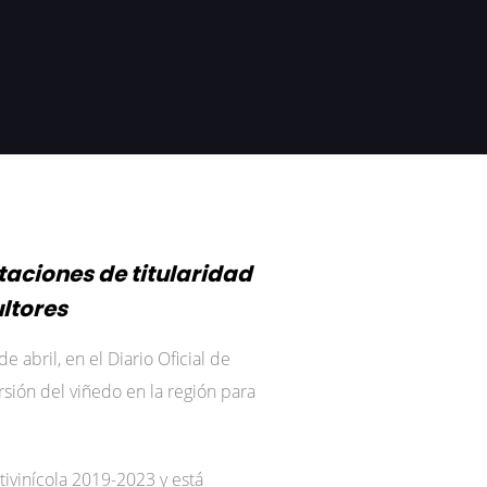
taciones de titularidad
ltores
e abril, en el Diario Oficial de
sión del viñedo en la región para
ivinícola 2019-2023 y está