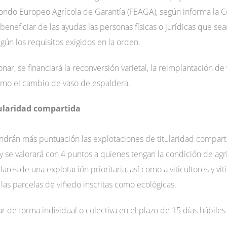
 Fondo Europeo Agrícola de Garantía (FEAGA), según informa la C
eficiar de las ayudas las personas físicas o jurídicas que sean 
egún los requisitos exigidos en la orden.
ar, se financiará la reconversión varietal, la reimplantación de 
como el cambio de vaso de espaldera.
tularidad compartida
endrán más puntuación las explotaciones de titularidad comparti
 se valorará con 4 puntos a quienes tengan la condición de agric
ulares de una explotación prioritaria, así como a viticultores y vi
as parcelas de viñedo inscritas como ecológicas.
r de forma individual o colectiva en el plazo de 15 días hábile