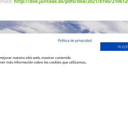
enlace:
http://doe.juntaex.es/pdfs/doe/2021/810o/210612
Política de privacidad
Acept
 mejorar nuestro sitio web, mostrar contenido
ener más información sobre las cookies que utilizamos,