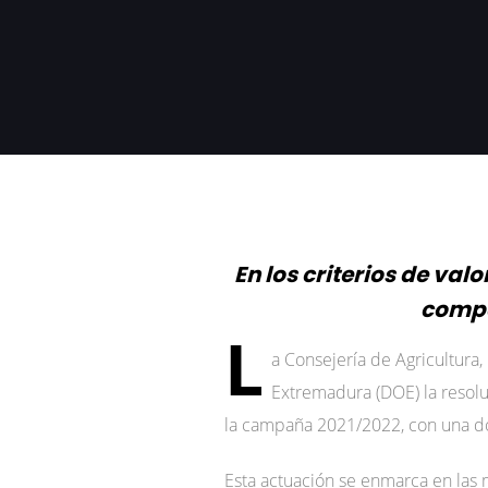
En los criterios de va
compa
L
a Consejería de Agricultura, 
Extremadura (DOE) la resolu
la campaña 2021/2022, con una do
Esta actuación se enmarca en las 