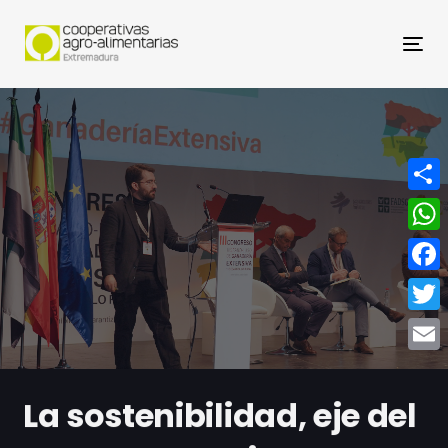
Nav
Compa
What
Face
Twitt
Email
La sostenibilidad, eje del