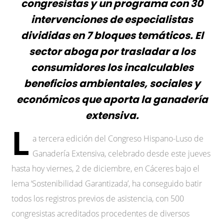
congresistas y un programa con 30
intervenciones de especialistas
divididas en 7 bloques temáticos. El
sector aboga por trasladar a los
consumidores los incalculables
beneficios ambientales, sociales y
económicos que aporta la ganadería
extensiva.
L
a tercera edición del Congreso Hispano-Luso de
Ganadería Extensiva, celebrado desde este jueves
hasta hoy viernes, 2 de diciembre, en Cáceres bajo el
lema ‘Sostenibilidad Garantizada’, ha conseguido batir
todos los registros previos de asistencia, con 500
congresistas acreditados procedentes de diversos