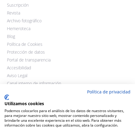
Suscripción
Revista
Archivo fotográfico
Hemeroteca
Blog
Política de Cookies
Protección de datos
Portal de transparencia
Accesibilidad
Aviso Legal
Canal interno de información
Política de privacidad
Utilizamos cookies
Podemos colocarlos para el análisis de los datos de nuestros visitantes,
para mejorar nuestro sitio web, mostrar contenido personalizado y
brindarle una excelente experiencia en el sitio web. Para obtener más
información sobre las cookies que utilizamos, abra la configuración.
©2021 Cooperativas Agroalimentarias Extremadura. Todos los