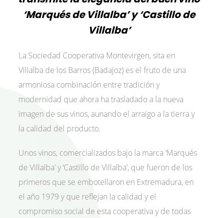
‘Marqués de Villalba’ y ‘Castillo de
Villalba’
La Sociedad Cooperativa Montevirgen, sita en
Villalba de los Barros (Badajoz) es el fruto de una
armoniosa combinación entre tradición y
modernidad que ahora ha trasladado a la nueva
imagen de sus vinos, aunando el arraigo a la tierra y
la calidad del producto.
Unos vinos, comercializados bajo la marca ‘Marqués
de Villalba’ y ‘Castillo de Villalba’, que fueron de los
primeros que se embotellaron en Extremadura, en
el año 1979 y que reflejan la calidad y el
compromiso social de esta cooperativa y de todas