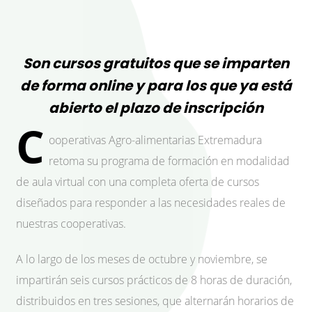
Son cursos gratuitos que se imparten
de forma online y para los que ya está
abierto el plazo de inscripción
C
ooperativas Agro-alimentarias Extremadura
retoma su programa de formación en modalidad
de aula virtual con una completa oferta de cursos
diseñados para responder a las necesidades reales de
nuestras cooperativas.
A lo largo de los meses de octubre y noviembre, se
impartirán seis cursos prácticos de 8 horas de duración,
distribuidos en tres sesiones, que alternarán horarios de