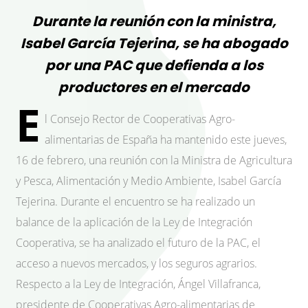
Durante la reunión con la ministra,
Isabel García Tejerina, se ha abogado
por una PAC que defienda a los
productores en el mercado
E
l Consejo Rector de Cooperativas Agro-
alimentarias de España ha mantenido este jueves,
16 de febrero, una reunión con la Ministra de Agricultura
y Pesca, Alimentación y Medio Ambiente, Isabel García
Tejerina. Durante el encuentro se ha realizado un
balance de la aplicación de la Ley de Integración
Cooperativa, se ha analizado el futuro de la PAC, el
acceso a nuevos mercados, y los seguros agrarios.
Respecto a la Ley de Integración, Ángel Villafranca,
presidente de Cooperativas Agro-alimentarias de