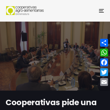
Nav
Compa
What
Face
Twitt
Email
Cooperativas pide una