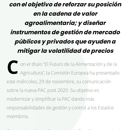
con el objetivo de reforzar su posición
en la cadena de valor
agroalimentaria; y diseñar
instrumentos de gestión de mercado
públicos y privados que ayuden a
mitigar la volatilidad de precios
C
on el título “El Futuro de la Alimentación y de la
Agricultura”, la Comisión Europea ha presentado
este miércoles, 29 de noviembre, su comunicación
sobre la nueva PAC post 2020. Su objetivo es
modernizar y simplificar la PAC dando más
responsabilidades de gestión y control a los Estados
miembros.