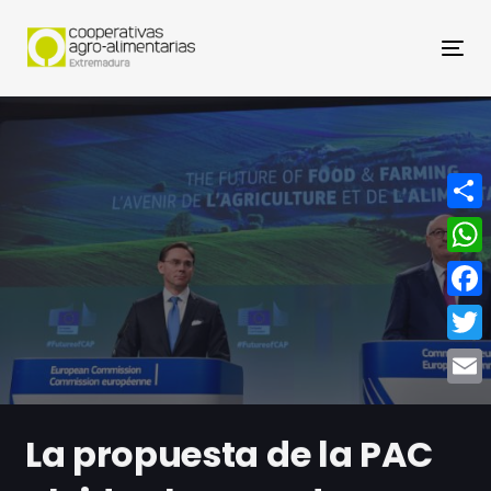
Nav
Compa
What
Face
Twitt
Email
La propuesta de la PAC