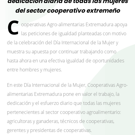
dedicación diaria de todas las mujeres
del sector cooperativo extremeño
C
ooperativas Agro-alimentarias Extremadura apoya
las peticiones de igualdad planteadas con motivo
de la celebración del Día Internacional de la Mujer y
muestra su apuesta por continuar trabajando como
hasta ahora en una efectiva igualdad de oportunidades
entre hombres y mujeres.
En este Día Internacional de la Mujer, Cooperativas Agro-
alimentarias Extremadura pone en valor el trabajo, la
dedicación y el esfuerzo diario que todas las mujeres
pertenecientes al sector cooperativo agroalimentario:
agricultoras y ganaderas, técnicos de cooperativas,
gerentes y presidentas de cooperativas.