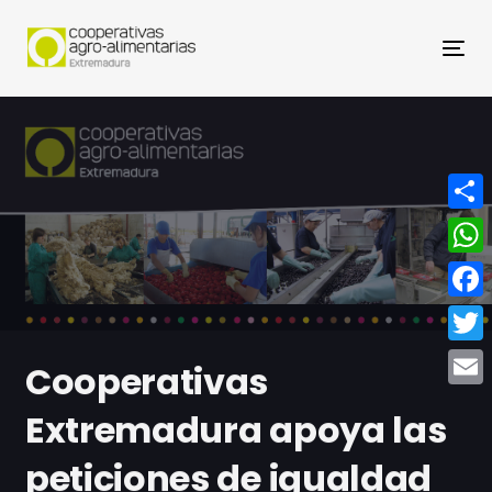
Nav
Compa
What
Face
Twitt
Cooperativas
Email
Extremadura apoya las
peticiones de igualdad