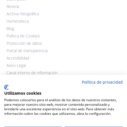
Revista
Archivo fotográfico
Hemeroteca
Blog
Política de Cookies
Protección de datos
Portal de transparencia
Accesibilidad
Aviso Legal
Canal interno de información
Política de privacidad
Utilizamos cookies
Podemos colocarlos para el análisis de los datos de nuestros visitantes,
para mejorar nuestro sitio web, mostrar contenido personalizado y
brindarle una excelente experiencia en el sitio web. Para obtener más
información sobre las cookies que utilizamos, abra la configuración.
©2021 Cooperativas Agroalimentarias Extremadura. Todos los