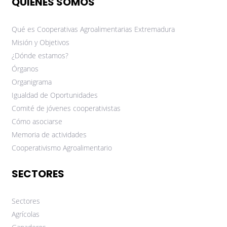
QUIÉNES SOMOS
Qué es Cooperativas Agroalimentarias Extremadura
Misión y Objetivos
¿Dónde estamos?
Órganos
Organigrama
Igualdad de Oportunidades
Comité de jóvenes cooperativistas
Cómo asociarse
Memoria de actividades
Cooperativismo Agroalimentario
SECTORES
Sectores
Agrícolas