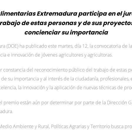
imentarias Extremadura participa en el jur
trabajo de estas personas y de sus proyecto
concienciar su importancia
ura (DOE) ha publicado este martes, día 12, la convocatoria de l
ia e innovación de jóvenes agricultores y agricultoras.
ar constancia del reconocimiento público del trabajo de estas p
de su importancia y al interés de la ciudadanía, profesionales,
elencia, la innovación y la aplicación de nuevas técnicas de pro
del premio están aún por determinar por parte de la Dirección G
madura.
edio Ambiente y Rural, Políticas Agrarias y Territorio busca pro