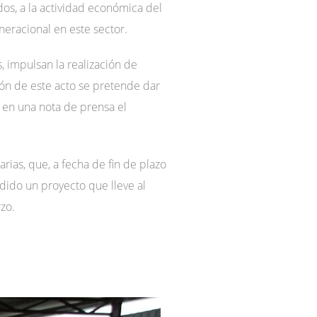
dos, a la actividad económica del
neracional en este sector.
s, impulsan la realización de
ión de este acto se pretende dar
 en una nota de prensa el
arias, que, a fecha de fin de plazo
dido un proyecto que lleve al
zo.