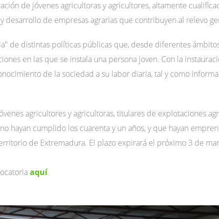
ión de jóvenes agricultoras y agricultores, altamente cualifica
 y desarrollo de empresas agrarias que contribuyen al relevo ge
ria" de distintas políticas públicas que, desde diferentes ámbito
iones en las que se instala una persona joven. Con la instaurac
nocimiento de la sociedad a su labor diaria, tal y como informa
venes agricultores y agricultoras, titulares de explotaciones agr
 no hayan cumplido los cuarenta y un años, y que hayan empren
erritorio de Extremadura. El plazo expirará el próximo 3 de mar
vocatoria
aquí
.