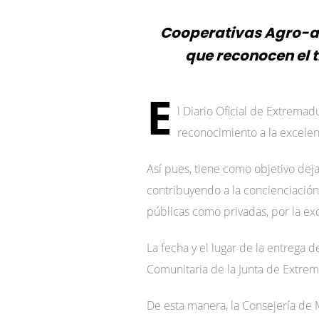
Cooperativas Agro-al
que reconocen el 
E
l Diario Oficial de Extremad
reconocimiento a la excelenc
Así pues, tiene como objetivo dej
contribuyendo a la concienciación 
públicas como privadas, por la exc
La fecha y el lugar de la entrega 
Comunitaria de la Junta de Extre
De esta manera, la Consejería de M