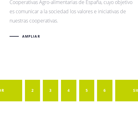
Cooperativas Agro-alimentarias de España, cuyo objetivo
es comunicar a la sociedad los valores e iniciativas de
nuestras cooperativas.
AMPLIAR
OR
2
3
4
5
6
SI