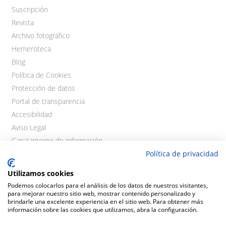
Suscripción
Revista
Archivo fotográfico
Hemeroteca
Blog
Política de Cookies
Protección de datos
Portal de transparencia
Accesibilidad
Aviso Legal
Canal interno de información
Política de privacidad
Utilizamos cookies
Podemos colocarlos para el análisis de los datos de nuestros visitantes,
para mejorar nuestro sitio web, mostrar contenido personalizado y
brindarle una excelente experiencia en el sitio web. Para obtener más
información sobre las cookies que utilizamos, abra la configuración.
©2021 Cooperativas Agroalimentarias Extremadura. Todos los