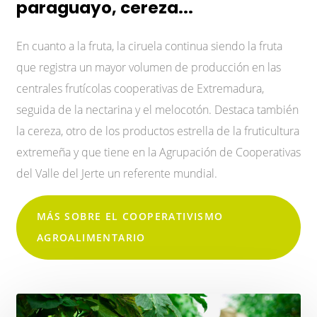
paraguayo, cereza...
En cuanto a la fruta, la ciruela continua siendo la fruta
que registra un mayor volumen de producción en las
centrales frutícolas cooperativas de Extremadura,
seguida de la nectarina y el melocotón. Destaca también
la cereza, otro de los productos estrella de la fruticultura
extremeña y que tiene en la Agrupación de Cooperativas
del Valle del Jerte un referente mundial.
MÁS SOBRE EL COOPERATIVISMO
AGROALIMENTARIO