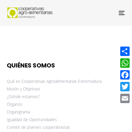
Nav
Compa
QUIÉNES SOMOS
What
Qué es Cooperativas Agroalimentarias Extremadura
Face
Misión y Objetivos
Twitt
¿Dónde estamos?
Órganos
Email
Organigrama
Igualdad de Oportunidades
Comité de jóvenes cooperativistas