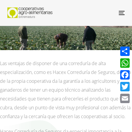
Nav
Compa
Las ventajas de disponer de una correduría de alta
especialización, como es Hacex Correduría de Seguros, dentro
What
de la propia cooperativa da la garantía a los agricultores y
Face
ganaderos de tener un equipo técnico analizando las
Twitt
necesidades que tienen para ofrecerles el producto que las
cubra, desde un punto de vista muy profesional con además la
Email
confianza y la cercanía que ofrecen las cooperativas al socio.
Hacex Correduría de Seguros da especial importancia a la