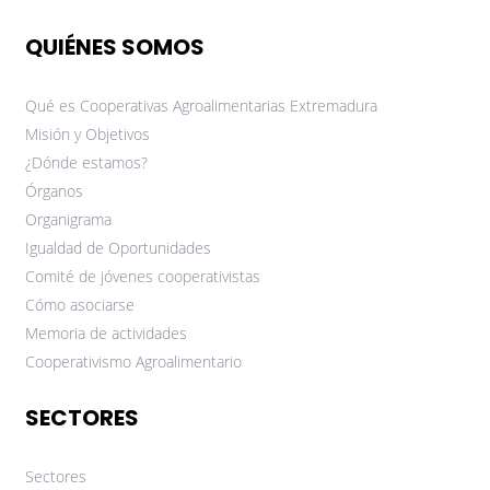
QUIÉNES SOMOS
Qué es Cooperativas Agroalimentarias Extremadura
Misión y Objetivos
¿Dónde estamos?
Órganos
Organigrama
Igualdad de Oportunidades
Comité de jóvenes cooperativistas
Cómo asociarse
Memoria de actividades
Cooperativismo Agroalimentario
SECTORES
Sectores