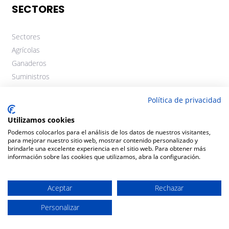
SECTORES
Sectores
Agrícolas
Ganaderos
Suministros
PAC
Política de privacidad
SERVICIOS
Utilizamos cookies
Podemos colocarlos para el análisis de los datos de nuestros visitantes,
para mejorar nuestro sitio web, mostrar contenido personalizado y
Formación
brindarle una excelente experiencia en el sitio web. Para obtener más
Catálogo de productos
información sobre las cookies que utilizamos, abra la configuración.
Seguros
Eficiencia Energética
Aceptar
Rechazar
Producción Integrada
Personalizar
Reciclaje envases fitosanitarios
Estaciones de servicio