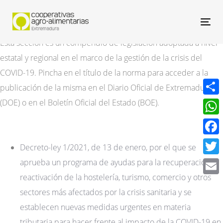
Nav
Esta sección es un compendio de legislación adoptada a nivel
estatal y regional en el marco de la gestión de la crisis del
COVID-19. Pincha en el título de la norma para acceder a la
publicación de la misma en el Diario Oficial de Extremadura
(DOE) o en el Boletín Oficial del Estado (BOE).
Compa
What
Face
Decreto-ley 1/2021, de 13 de enero, por el que se
aprueba un programa de ayudas para la recuperación y
Twitt
reactivación de la hostelería, turismo, comercio y otros
Email
sectores más afectados por la crisis sanitaria y se
establecen nuevas medidas urgentes en materia
tributaria para hacer frente al impacto de la COVID-19 en