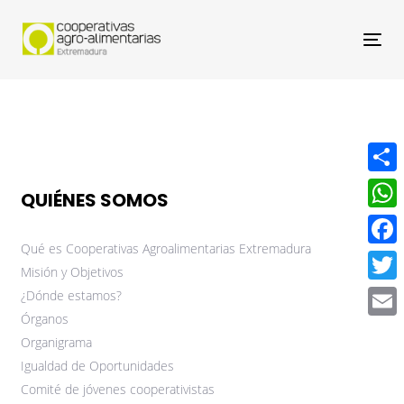
Nav
Compa
QUIÉNES SOMOS
What
Qué es Cooperativas Agroalimentarias Extremadura
Face
Misión y Objetivos
Twitt
¿Dónde estamos?
Órganos
Email
Organigrama
Igualdad de Oportunidades
Comité de jóvenes cooperativistas