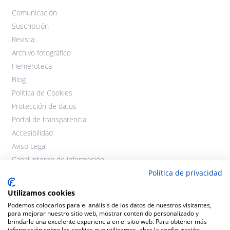
Comunicación
Suscripción
Revista
Archivo fotográfico
Hemeroteca
Blog
Política de Cookies
Protección de datos
Portal de transparencia
Accesibilidad
Aviso Legal
Canal interno de información
Política de privacidad
Utilizamos cookies
Podemos colocarlos para el análisis de los datos de nuestros visitantes,
para mejorar nuestro sitio web, mostrar contenido personalizado y
brindarle una excelente experiencia en el sitio web. Para obtener más
información sobre las cookies que utilizamos, abra la configuración.