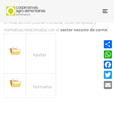
Nav
En esta sección podrán consultar todas las ayudas y
normativas relacionadas con el
sector vacuno de carne
:
Compa
Ayudas
What
Face
Twitt
Normativa
Email