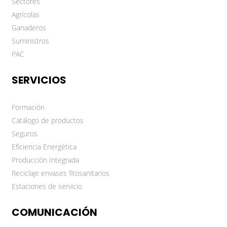
Sectores
Agrícolas
Ganaderos
Suministros
PAC
SERVICIOS
Formación
Catálogo de productos
Seguros
Eficiencia Energética
Producción Integrada
Reciclaje envases fitosanitarios
Estaciones de servicio
COMUNICACIÓN