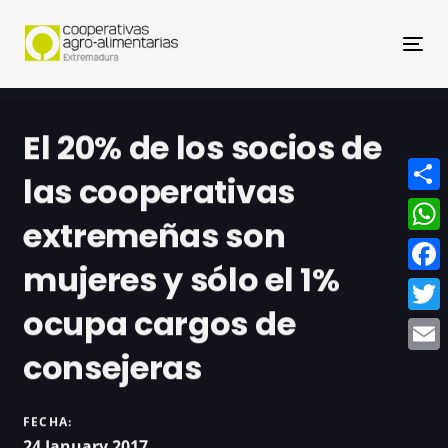
Nav
El 20% de los socios de
las cooperativas
Compa
extremeñas son
What
mujeres y sólo el 1%
Face
ocupa cargos de
Twitt
consejeras
Email
FECHA:
24 January 2017