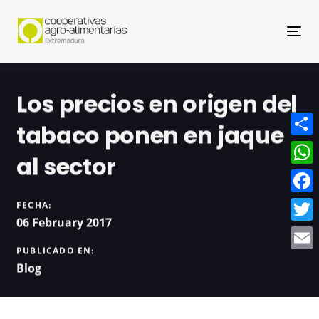
Nav
Los precios en origen del
tabaco ponen en jaque
Compa
al sector
What
Face
FECHA:
06 February 2017
Twitt
PUBLICADO EN:
Email
Blog