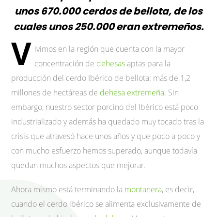
unos 670.000 cerdos de bellota, de los
cuales unos 250.000 eran extremeños.
V
ivimos en la región que cuenta con la mayor
concentración de
dehesas
aptas para la
producción del cerdo Ibérico de bellota: más de 1,2
millones de hectáreas de
dehesa extremeña
. Sin
embargo, nuestro sector porcino del Ibérico está poco
industrializado y además ha quedado muy tocado tras la
crisis que atravesó hace unos años y que poco a poco y
con mucho esfuerzo hemos superado, aunque todavía
quedan muchos aspectos que mejorar.
Ahora mismo está terminando la
montanera
, es decir,
cuando el cerdo ibérico se alimenta exclusivamente de