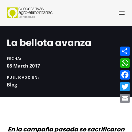
Nav
La bellota avanza
FECHA:
Compa
08 March 2017
What
PUBLICADO EN:
Face
Blog
Twitt
Email
En la campaña pasada se sacrificaron