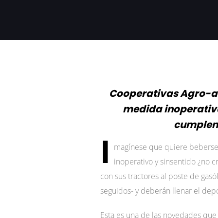
Cooperativas Agro-alim
medida inoperativa
cumplen 
I
magínese que quiere beberse u
inoperativo y sinsentido ¿no c
con sus tractores al poste de gas
seguidos- y deberán llenar el depó
Esta es una de las novedades que