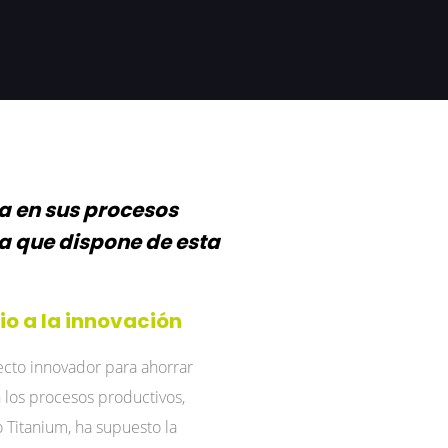
a en sus procesos
ña que dispone de esta
o a la innovación
ecto innovador para ahorrar
 los procesos productivos,
 Titanium, ha supuesto la