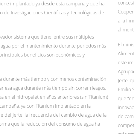
concesi
 tiene implantado ya desde esta campaña y que ha
Coopera
o de Investigaciones Científicas y Tecnológicas de
a la In
aliment
ovador sistema que tiene, entre sus múltiples
El mini
 agua por el mantenimiento durante periodos más
Aliment
principales beneficios son económicos y
este im
Agrupac
ra durante más tiempo y con menos contaminación
Jerte, 
r esa agua durante más tiempo sin correr riesgos.
Emilio 
 en el hidropalet en años anteriores (sin Titanium)
que “en
 campaña, ya con Titanium implantado en la
innova
e del Jerte, la frecuencia del cambio de agua de la
de camb
 forma que la reducción del consumo de agua ha
competi