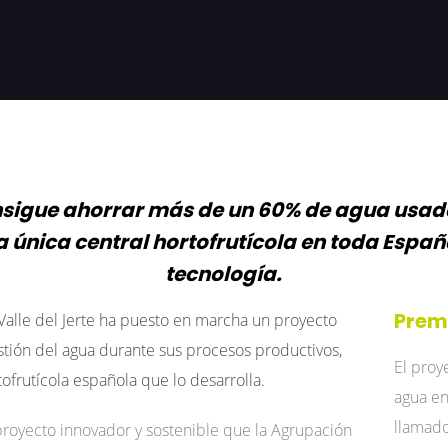
sigue ahorrar más de un 60% de agua usad
a única central hortofrutícola en toda Espa
tecnología.
Premi
Valle del Jerte ha puesto en marcha un proyecto
estión del agua durante sus procesos productivos,
El proy
ofrutícola española que lo desarrolla.
agua en
llamado
proyecto innovador y sostenible que la Agrupación