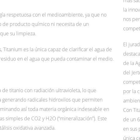
más sat
la inno
gía respetuosa con el medioambiente, ya que no
nos per
 de producto químico ni necesita de un
competi
que su limpieza.
El jura
, Titanium es la única capaz de clarificar el agua de
destaca
residuo en el agua que pueda contaminar el medio.
de la A
del Jer
a
competi
de titanio con radiación ultravioleta, lo que
por la 
a generando radicales hidroxilos que permiten
ambient
iminando así toda materia orgánica indeseable en
Con Tit
las simples de CO2 y H2O (“mineralización”). Este
de un 6
lisis oxidativa avanzada.
en sus 
única c