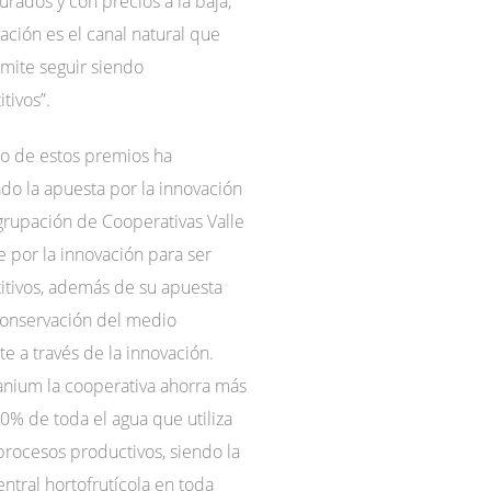
urados y con precios a la baja,
vación es el canal natural que
mite seguir siendo
tivos”.
do de estos premios ha
do la apuesta por la innovación
grupación de Cooperativas Valle
te por la innovación para ser
tivos, además de su apuesta
conservación del medio
e a través de la innovación.
anium la cooperativa ahorra más
0% de toda el agua que utiliza
procesos productivos, siendo la
entral hortofrutícola en toda