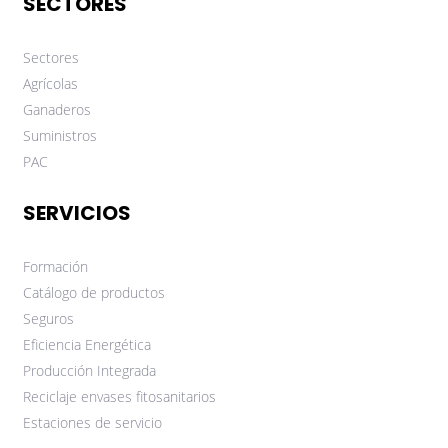
SECTORES
Sectores
Agrícolas
Ganaderos
Suministros
PAC
SERVICIOS
Formación
Catálogo de productos
Seguros
Eficiencia Energética
Producción Integrada
Reciclaje envases fitosanitarios
Estaciones de servicio