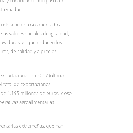
aria y continuar dando pasos en
Extremadura.
legando a numerosos mercados
 sus valores sociales de igualdad,
novadores, ya que reducen los
ros, de calidad y a precios
 exportaciones en 2017 (último
l total de exportaciones
 de 1.195 millones de euros. Y eso
perativas agroalimentarias
imentarias extremeñas, que han