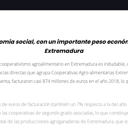
mía social, con un importante peso económi
Extremadura
 cooperativismo agroalimentario en Extremadura es indudabl
socias directas que agrupa Cooperativas Agro-alimentarias Ext
esenta, facturaron casi 874 millones de euros en el año 2018, 
es de euros de facturación (también un 7% respecto a la del año a
las cooperativas de segundo grado asociadas, lo que constituye
total de las producciones agroganaderas de Extremadura, que es