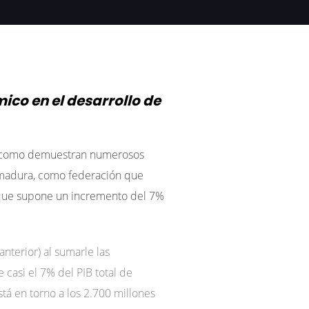
co en el desarrollo de
e, como demuestran numerosos
remadura, como federación que
lo que supone un incremento del 7%
nterior) al sumarle las
 casi el 7% del PIB total de
tá en torno a los 2.700 millones