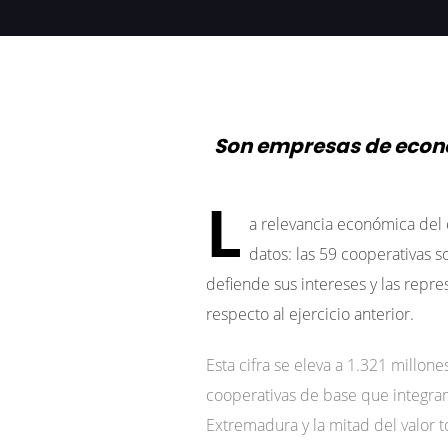
Son empresas de econo
L
a relevancia económica del
datos: las 59 cooperativas 
defiende sus intereses y las repr
respecto al ejercicio anterior.
Esta cifra se eleva a 1.321 millon
cooperativas de base que integran 
Extremadura y la mitad del valor 