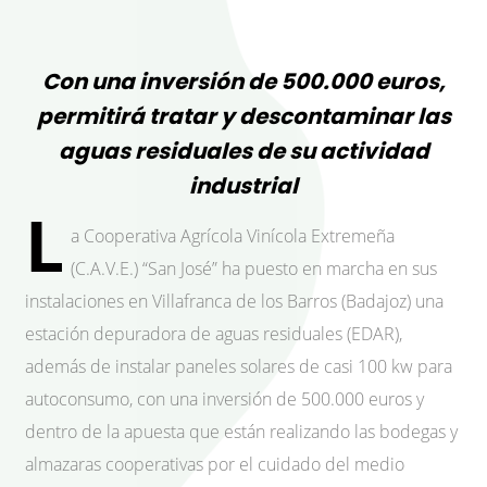
Con una inversión de 500.000 euros,
permitirá tratar y descontaminar las
aguas residuales de su actividad
industrial
L
a Cooperativa Agrícola Vinícola Extremeña
(C.A.V.E.) “San José” ha puesto en marcha en sus
instalaciones en Villafranca de los Barros (Badajoz) una
estación depuradora de aguas residuales (EDAR),
además de instalar paneles solares de casi 100 kw para
autoconsumo, con una inversión de 500.000 euros y
dentro de la apuesta que están realizando las bodegas y
almazaras cooperativas por el cuidado del medio