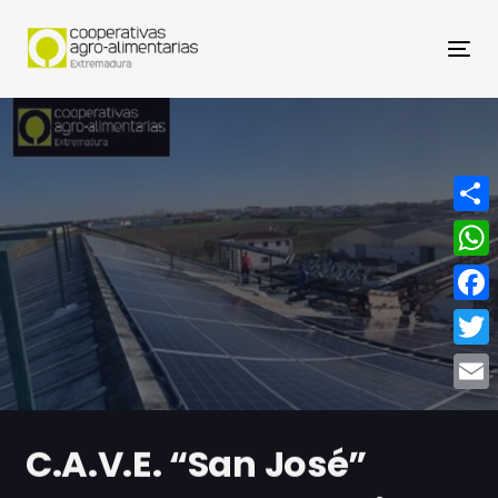
Nav
Compa
What
Face
Twitt
Email
C.A.V.E. “San José”