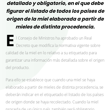
detallado y obligatorio, en el que debe
figurar el listado de todos los países de
origen de la miel elaborada a partir de
mieles de distinta procedencia.
E
l Consejo de Ministros ha aprobado un Real
Decreto que modifica la normativa vigente sobre
calidad de la miel en lo relativo a su etiquetado para
garantizar una información más detallada sobre el origen
del producto.
Para ello se establece que cuando una miel se haya
elaborado a partir de mieles de distinta procedencia, se
deberán indicar en el etiquetado el listado de los países
de origen donde se haya recolectado. Cuando la miel
proceda de un único país, también será obligatorio