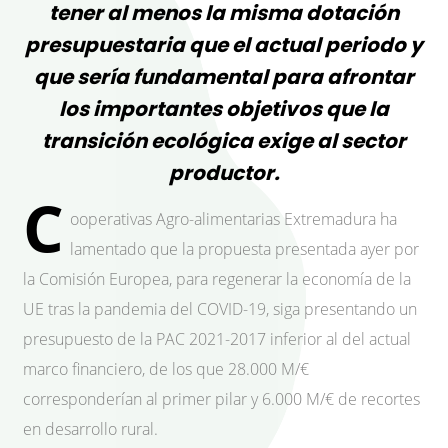
tener al menos la misma dotación
presupuestaria que el actual periodo y
que sería fundamental para afrontar
los importantes objetivos que la
transición ecológica exige al sector
productor.
C
ooperativas Agro-alimentarias Extremadura ha
lamentado que la propuesta presentada ayer por
la Comisión Europea, para regenerar la economía de la
UE tras la pandemia del COVID-19, siga presentando un
presupuesto de la PAC 2021-2017 inferior al del actual
marco financiero, de los que 28.000 M/€
corresponderían al primer pilar y 6.000 M/€ de recortes
en desarrollo rural.