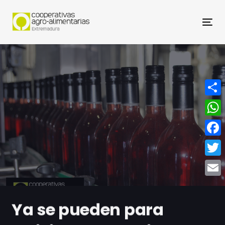
Nav
Compa
What
Face
Twitt
Email
Ya se pueden para