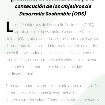
consecución de los Objetivos de
Desarrollo Sostenible (ODS)
L
os 17 Objetivos de Desarrollo Sostenible (ODS),
aprobados por la Asamblea General de Naciones
Unidas (ONU), abarcan todas las cuestiones que hay que
abordar para tener sociedades más justas en un medio
sostenible y duradero; cuestiones tan diversas como una
producción y un consumo responsables, el crecimiento
económico, el hambre cero o la sostenibilidad
medioambiental.
El sector cooperativo agroalimentario es uno de los más
importantes de la economía extremeña. Las
cooperativas asociadas a Cooperativas Agro-alimentarias