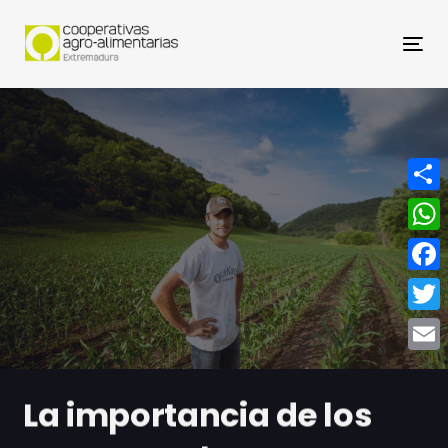
Nav
Compa
What
Face
Twitt
Email
La importancia de los