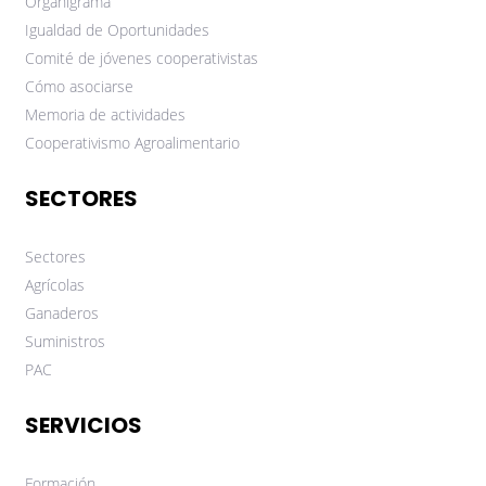
Organigrama
Igualdad de Oportunidades
Comité de jóvenes cooperativistas
Cómo asociarse
Memoria de actividades
Cooperativismo Agroalimentario
SECTORES
Sectores
Agrícolas
Ganaderos
Suministros
PAC
SERVICIOS
Formación