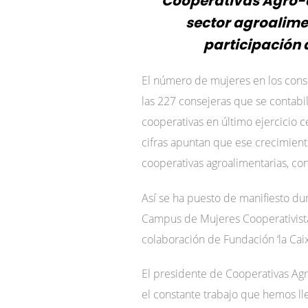
Cooperativas Agro-a
sector agroalimen
participación
El número de mujeres en los conse
las 227 consejeras que se contabi
cooperativas en último ejercicio 
cifras apuntan que ese crecimient
cooperativas agroalimentarias, co
Así se ha puesto de manifiesto du
Campus de Mujeres Cooperativista
colaboración de Fundación ‘la Caix
El presidente de Cooperativas Agr
el constante trabajo que hemos lle