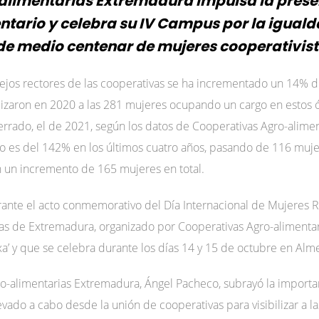
limentarias Extremadura impulsa la presen
tario y celebra su IV Campus por la iguald
 de medio centenar de mujeres cooperativis
jos rectores de las cooperativas se ha incrementado un 14% du
lizaron en 2020 a las 281 mujeres ocupando un cargo en estos 
cerrado, el de 2021, según los datos de Cooperativas Agro-alim
o es del 142% en los últimos cuatro años, pasando de 116 muje
n un incremento de 165 mujeres en total.
rante el acto conmemorativo del Día Internacional de Mujeres 
s de Extremadura, organizado por Cooperativas Agro-alimentar
a’ y que se celebra durante los días 14 y 15 de octubre en Alm
o-alimentarias Extremadura, Ángel Pacheco, subrayó la importan
vado a cabo desde la unión de cooperativas para visibilizar a la