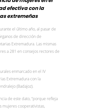
cia de mujeres en el
ad efectiva con la
tas extremeñas
rante el último año, al pasar de
órganos de dirección de
entarias Extremadura. Las mismas
res a 281 en consejos rectores de
Rurales enmarcado en el IV
ias Extremadura con la
endralejo (Badajoz).
cia de este dato, “porque refleja
s mujeres cooperativistas,