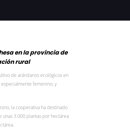
hesa en la provincia de
ción rural
cultivo de arándanos ecológicos en
, especialmente femenino, y
resno, la cooperativa ha destinado
ne unas 3.000 plantas por hectárea
ctárea.