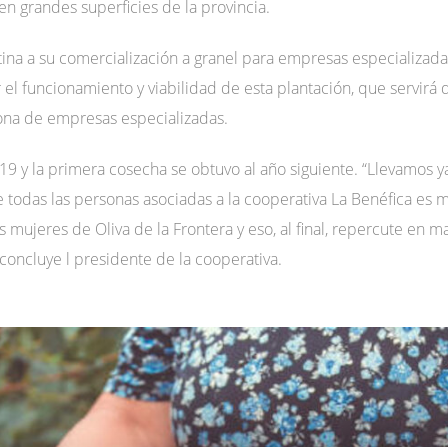
n grandes superficies de la provincia.
ina a su comercialización a granel para empresas especializadas
el funcionamiento y viabilidad de esta plantación, que servirá 
zona de empresas especializadas.
9 y la primera cosecha se obtuvo al año siguiente. “Llevamos y
 de todas las personas asociadas a la cooperativa La Benéfica e
 mujeres de Oliva de la Frontera y eso, al final, repercute en 
, concluye l presidente de la cooperativa.