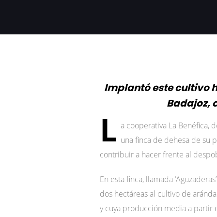
Implantó este cultivo 
Badajoz, 
L
a cooperativa La Benéfica, d
una finca de dehesa de su 
contribuir a hacer frente al despo
En esta finca, llamada ‘Aguzaderas
dos hectáreas al cultivo de aránd
y cuya producción media a partir d