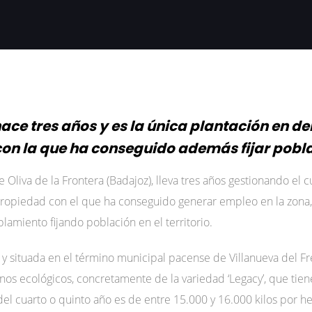
hace tres años y es la única plantación en de
con la que ha conseguido además fijar pobla
e Oliva de la Frontera (Badajoz), lleva tres años gestionando el 
propiedad con el que ha conseguido generar empleo en la zona
blamiento fijando población en el territorio.
’ y situada en el término municipal pacense de Villanueva del F
anos ecológicos, concretamente de la variedad ‘Legacy’, que tie
el cuarto o quinto año es de entre 15.000 y 16.000 kilos por he