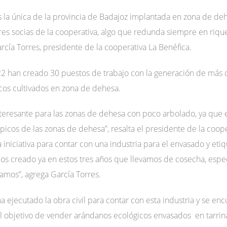
es la única de la provincia de Badajoz implantada en zona de d
es socias de la cooperativa, algo que redunda siempre en rique
arcía Torres, presidente de la cooperativa La Benéfica.
022 han creado 30 puestos de trabajo con la generación de más d
cos cultivados en zona de dehesa.
interesante para las zonas de dehesa con poco arbolado, ya que 
picos de las zonas de dehesa”, resalta el presidente de la coope
 iniciativa para contar con una industria para el envasado y et
os creado ya en estos tres años que llevamos de cosecha, esp
amos”, agrega García Torres.
ha ejecutado la obra civil para contar con esta industria y se en
n el objetivo de vender arándanos ecológicos envasados en tarr