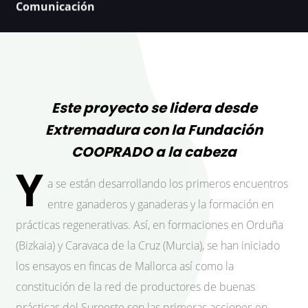
Comunicación
Este proyecto se lidera desde
Extremadura con la Fundación
COOPRADO a la cabeza
Y
a se están desarrollando los primeros encuentros
entre ganaderos y ganaderas y la formación en
prácticas regenerativas. Así, en formaciones en Orduña
(Bizkaia) y Caravaca de la Cruz (Murcia), se han iniciado
los ensayos en fincas de Mallorca así como la
constitución de la red de productores de buenas
prácticas del Suroeste son las primeras acciones en