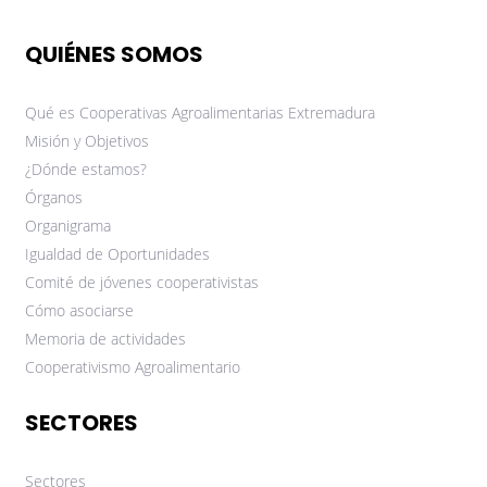
QUIÉNES SOMOS
Qué es Cooperativas Agroalimentarias Extremadura
Misión y Objetivos
¿Dónde estamos?
Órganos
Organigrama
Igualdad de Oportunidades
Comité de jóvenes cooperativistas
Cómo asociarse
Memoria de actividades
Cooperativismo Agroalimentario
SECTORES
Sectores