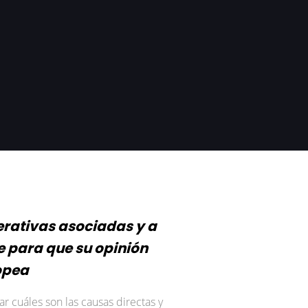
rativas asociadas y a
e para que su opinión
opea
r cuáles son las causas directas y