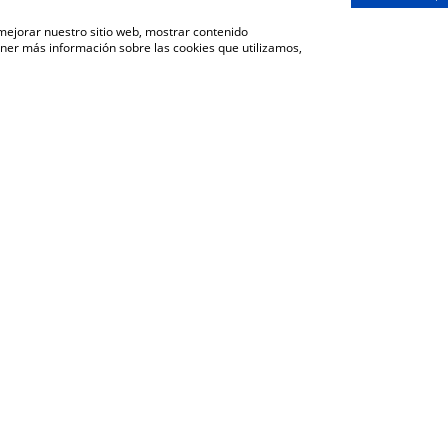
 mejorar nuestro sitio web, mostrar contenido
ener más información sobre las cookies que utilizamos,
VOLVER A LA SECCIÓN DE COMUNICACIÓN
be toda la información de Coopera
limentarias de Extremadura en tu 
Suscríbete
QUIERO SUSCRIBIRME