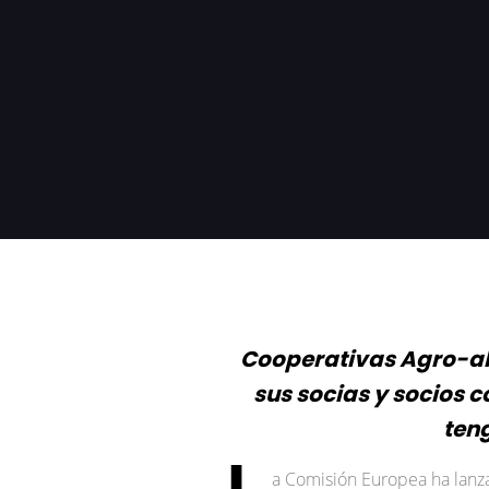
Cooperativas Agro-al
sus socias y socios 
ten
L
a Comisión Europea ha lanzad