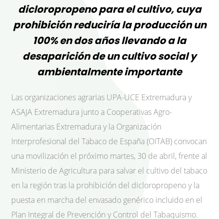
dicloropropeno para el cultivo, cuya
prohibición reduciría la producción un
100% en dos años llevando a la
desaparición de un cultivo social y
ambientalmente importante
Las organizaciones agrarias UPA-UCE Extremadura y
ASAJA Extremadura junto a Cooperativas Agro-
Alimentarias Extremadura y la Organización
Interprofesional del Tabaco de España (OITAB) convocan
una movilización el próximo martes, 30 de abril, frente al
Ministerio de Agricultura para salvar el cultivo del tabaco
en la región tras la prohibición del dicloropropeno y la
puesta en marcha del envasado genérico incluido en el
Plan Integral de Prevención y Control del Tabaquismo.