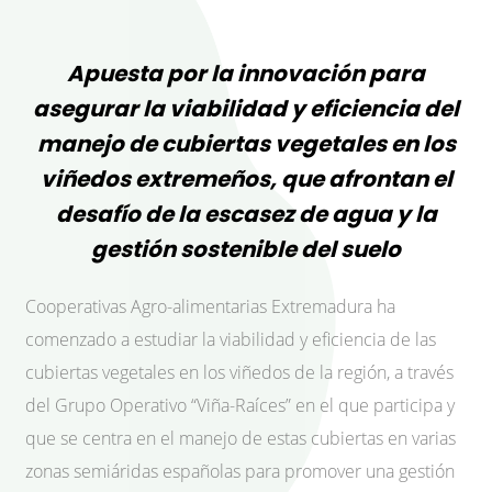
Apuesta por la innovación para
asegurar la viabilidad y eficiencia del
manejo de cubiertas vegetales en los
viñedos extremeños, que afrontan el
desafío de la escasez de agua y la
gestión sostenible del suelo
Cooperativas Agro-alimentarias Extremadura ha
comenzado a estudiar la viabilidad y eficiencia de las
cubiertas vegetales en los viñedos de la región, a través
del Grupo Operativo “Viña-Raíces” en el que participa y
que se centra en el manejo de estas cubiertas en varias
zonas semiáridas españolas para promover una gestión