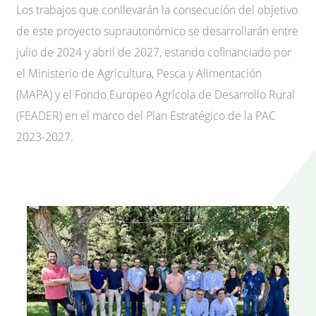
Los trabajos que conllevarán la consecución del objetivo
de este proyecto suprautonómico se desarrollarán entre
julio de 2024 y abril de 2027, estando cofinanciado por
el Ministerio de Agricultura, Pesca y Alimentación
(MAPA) y el Fondo Europeo Agrícola de Desarrollo Rural
(FEADER) en el marco del Plan Estratégico de la PAC
2023-2027.