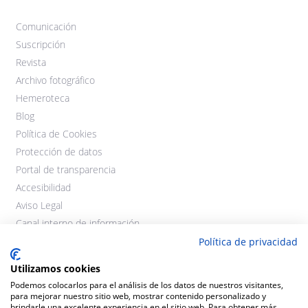
Comunicación
Suscripción
Revista
Archivo fotográfico
Hemeroteca
Blog
Política de Cookies
Protección de datos
Portal de transparencia
Accesibilidad
Aviso Legal
Canal interno de información
Política de privacidad
Utilizamos cookies
Podemos colocarlos para el análisis de los datos de nuestros visitantes,
para mejorar nuestro sitio web, mostrar contenido personalizado y
brindarle una excelente experiencia en el sitio web. Para obtener más