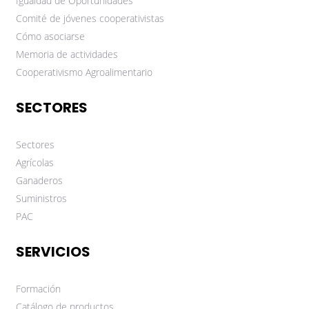
Igualdad de Oportunidades
Comité de jóvenes cooperativistas
Cómo asociarse
Memoria de actividades
Cooperativismo Agroalimentario
SECTORES
Sectores
Agrícolas
Ganaderos
Suministros
PAC
SERVICIOS
Formación
Catálogo de productos