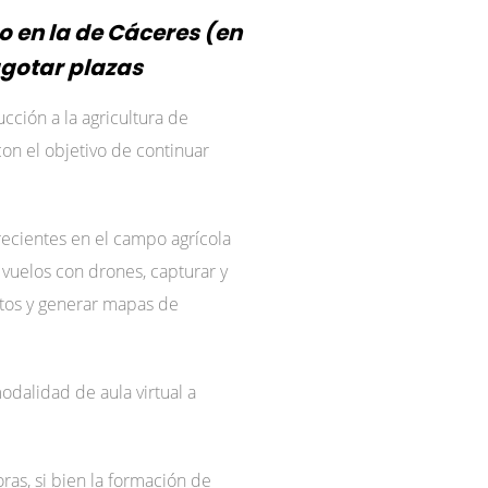
o en la de Cáceres (en
agotar plazas
ción a la agricultura de
con el objetivo de continuar
recientes en el campo agrícola
r vuelos con drones, capturar y
atos y generar mapas de
dalidad de aula virtual a
ras, si bien la formación de