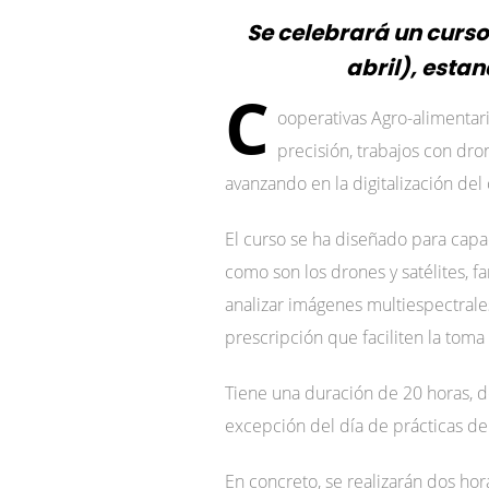
Se celebrará un curso
abril), esta
C
ooperativas Agro-alimentar
precisión, trabajos con dro
avanzando en la digitalización del
El curso se ha diseñado para capac
como son los drones y satélites, f
analizar imágenes multiespectrale
prescripción que faciliten la toma
Tiene una duración de 20 horas, d
excepción del día de prácticas d
En concreto, se realizarán dos hor