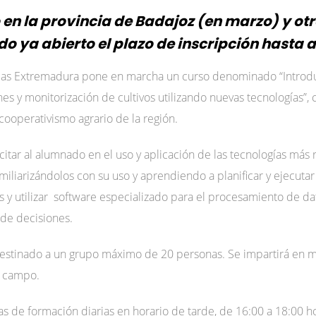
 en la provincia de Badajoz (en marzo) y otr
ndo ya abierto el plazo de inscripción hasta 
ias Extremadura pone en marcha un curso denominado “Introduc
nes y monitorización de cultivos utilizando nuevas tecnologías”, 
 cooperativismo agrario de la región.
itar al alumnado en el uso y aplicación de las tecnologías más 
amiliarizándolos con su uso y aprendiendo a planificar y ejecuta
s y utilizar software especializado para el procesamiento de d
 de decisiones.
estinado a un grupo máximo de 20 personas. Se impartirá en mo
e campo.
as de formación diarias en horario de tarde, de 16:00 a 18:00 ho