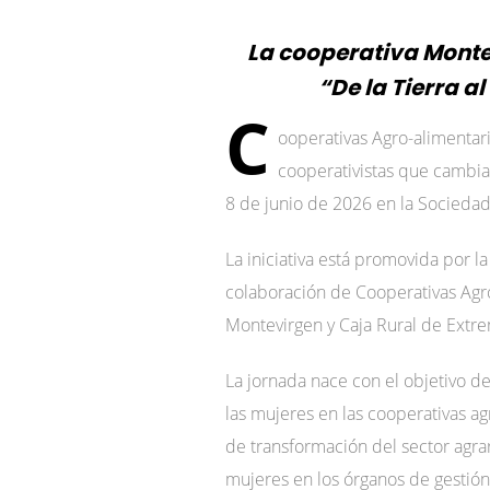
La cooperativa Montev
“De la Tierra a
C
ooperativas Agro-alimentari
cooperativistas que cambian
8 de junio de 2026 en la Sociedad 
La iniciativa está promovida por 
colaboración de Cooperativas Agr
Montevirgen y Caja Rural de Extr
La jornada nace con el objetivo d
las mujeres en las cooperativas ag
de transformación del sector agrar
mujeres en los órganos de gestión,