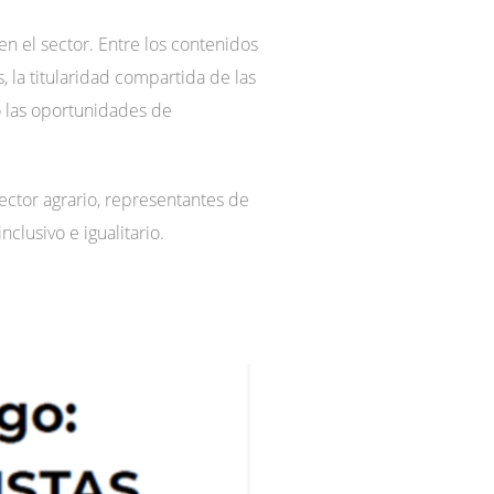
n el sector. Entre los contenidos
, la titularidad compartida de las
o las oportunidades de
 sector agrario, representantes de
lusivo e igualitario.