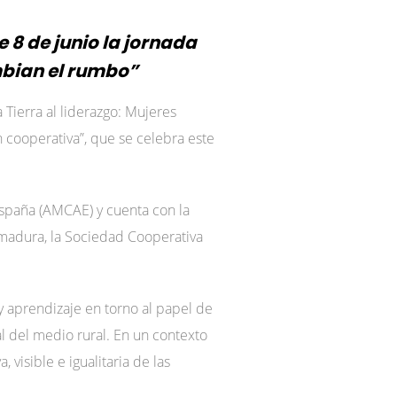
 8 de junio la jornada
ambian el rumbo”
 Tierra al liderazgo: Mujeres
n cooperativa”, que se celebra este
España (AMCAE) y cuenta con la
emadura, la Sociedad Cooperativa
y aprendizaje en torno al papel de
al del medio rural. En un contexto
visible e igualitaria de las