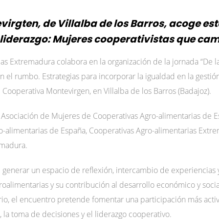
irgten, de Villalba de los Barros, acoge este
l liderazgo: Mujeres cooperativistas que c
as Extremadura colabora en la organización de la jornada “De la
 el rumbo. Estrategias para incorporar la igualdad en la gestió
Cooperativa Montevirgen, en Villalba de los Barros (Badajoz).
la Asociación de Mujeres de Cooperativas Agro-alimentarias de 
o-alimentarias de España, Cooperativas Agro-alimentarias Extr
emadura.
e generar un espacio de reflexión, intercambio de experiencias 
roalimentarias y su contribución al desarrollo económico y soci
io, el encuentro pretende fomentar una participación más activa, 
 la toma de decisiones y el liderazgo cooperativo.