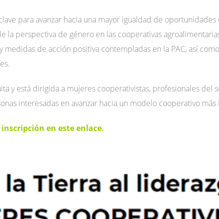
lave para avanzar hacia una mayor igualdad de oportunidades e
de la perspectiva de género en las cooperativas agroalimentarias
s y medidas de acción positiva contempladas en la PAC, así com
es.
uita y está dirigida a mujeres cooperativistas, profesionales del
onas interesadas en avanzar hacia un modelo cooperativo más inc
inscripción en este enlace.