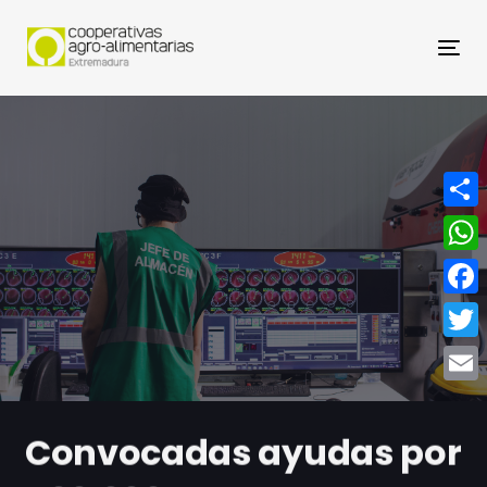
Nav
Compa
What
Face
Twitt
Email
Convocadas ayudas por