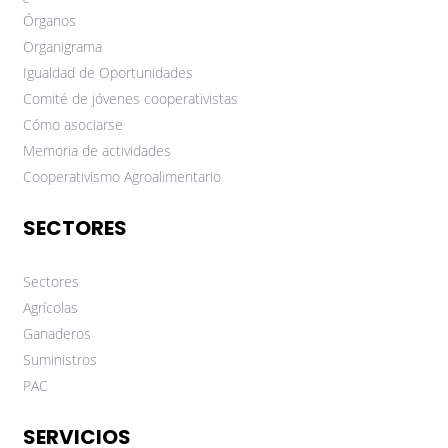
Órganos
Organigrama
Igualdad de Oportunidades
Comité de jóvenes cooperativistas
Cómo asociarse
Memoria de actividades
Cooperativismo Agroalimentario
SECTORES
Sectores
Agrícolas
Ganaderos
Suministros
PAC
SERVICIOS