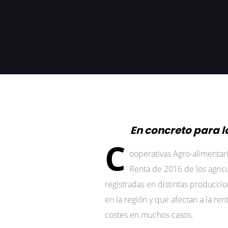
En concreto para l
C
ooperativas Agro-alimentar
Renta de 2016 de los agricu
registradas en distintas producci
en la región y que afectan a la re
costes en muchos casos.