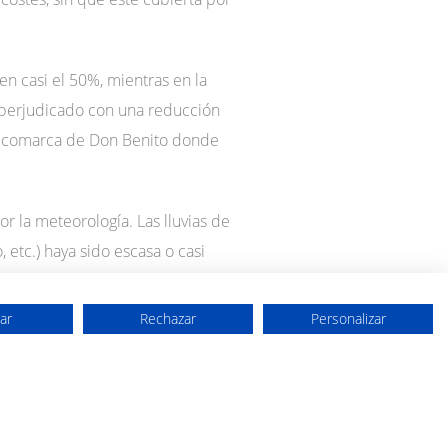
en casi el 50%, mientras en la
n perjudicado con una reducción
la comarca de Don Benito donde
r la meteorología. Las lluvias de
etc.) haya sido escasa o casi
50%.
ar
Rechazar
Personalizar