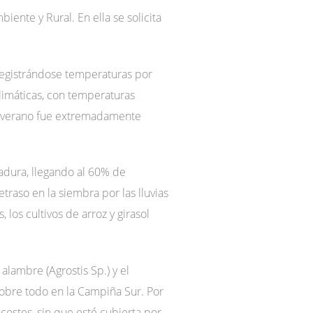
iente y Rural. En ella se solicita
 registrándose temperaturas por
limáticas, con temperaturas
 el verano fue extremadamente
adura, llegando al 60% de
traso en la siembra por las lluvias
 los cultivos de arroz y girasol
alambre (Agrostis Sp.) y el
obre todo en la Campiña Sur. Por
costes, sin que esté cubierta por