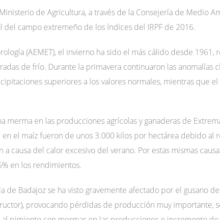
Ministerio de Agricultura, a través de la Consejería de Medio Amb
eal del campo extremeño de los índices del IRPF de 2016.
rología (AEMET), el invierno ha sido el más cálido desde 1961,
radas de frío. Durante la primavera continuaron las anomalías c
recipitaciones superiores a los valores normales, mientras que
una merma en las producciones agrícolas y ganaderas de Extrem
 en el maíz fueron de unos 3.000 kilos por hectárea debido al re
 a causa del calor excesivo del verano. Por estas mismas causas,
% en los rendimientos.
cia de Badajoz se ha visto gravemente afectado por el gusano de 
structor), provocando pérdidas de producción muy importante, s
o y al pimiento con mermas en las producciones e incremento de 