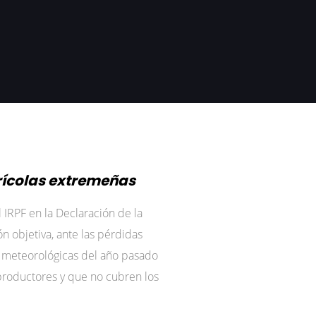
rícolas extremeñas
IRPF en la Declaración de la
n objetiva, ante las pérdidas
s meteorológicas del año pasado
 productores y que no cubren los