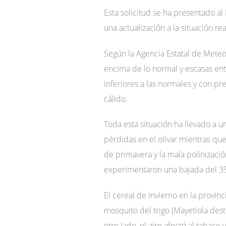
Esta solicitud se ha presentado al 
una actualización a la situación r
Según la Agencia Estatal de Meteo
encima de lo normal y escasas ent
inferiores a las normales y con p
cálido.
Toda esta situación ha llevado a 
pérdidas en el olivar mientras que
de primavera y la mala polinización
experimentaron una bajada del 35
El cereal de invierno en la provin
mosquito del trigo (Mayetiola de
otro lado, el aire afectó al tabac