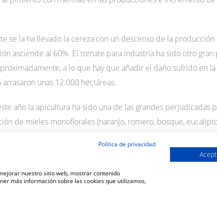
arte se la ha llevado la cereza con un descenso de la producción 
ión asciende al 60%. El tomate para industria ha sido otro gra
 aproximadamente, a lo que hay que añadir el daño sufrido en 
o arrasaron unas 12.000 hectáreas.
te año la apicultura ha sido una de las grandes perjudicadas po
ón de mieles monoflorales (naranjo, romero, bosque, eucalipto, 
e mieles de mil flores y de girasol se ha visto reducida en un 
Política de privacidad
Acept
 mejorar nuestro sitio web, mostrar contenido
ener más información sobre las cookies que utilizamos,
VOLVER A LA SECCIÓN DE COMUNICACIÓN