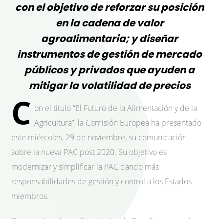
con el objetivo de reforzar su posición
en la cadena de valor
agroalimentaria; y diseñar
instrumentos de gestión de mercado
públicos y privados que ayuden a
mitigar la volatilidad de precios
C
on el título “El Futuro de la Alimentación y de la
Agricultura”, la Comisión Europea ha presentado
este miércoles, 29 de noviembre, su comunicación
sobre la nueva PAC post 2020. Su objetivo es
modernizar y simplificar la PAC dando más
responsabilidades de gestión y control a los Estados
miembros.