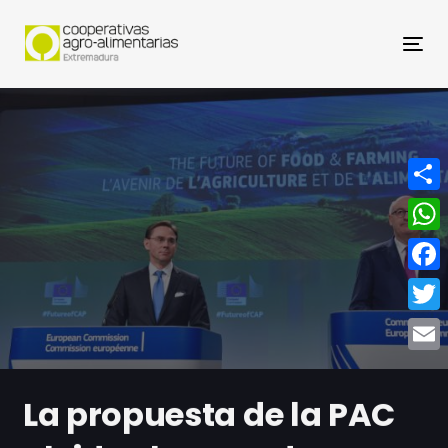
Nav
Compa
What
Face
Twitt
Email
La propuesta de la PAC