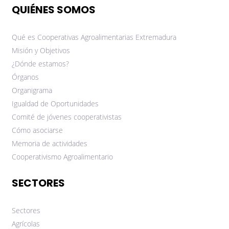
QUIÉNES SOMOS
Qué es Cooperativas Agroalimentarias Extremadura
Misión y Objetivos
¿Dónde estamos?
Órganos
Organigrama
Igualdad de Oportunidades
Comité de jóvenes cooperativistas
Cómo asociarse
Memoria de actividades
Cooperativismo Agroalimentario
SECTORES
Sectores
Agrícolas