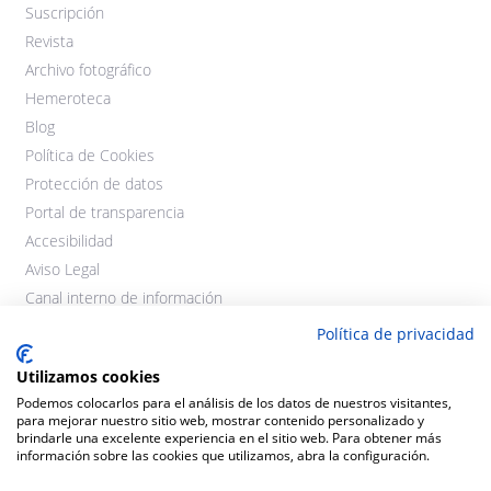
Suscripción
Revista
Archivo fotográfico
Hemeroteca
Blog
Política de Cookies
Protección de datos
Portal de transparencia
Accesibilidad
Aviso Legal
Canal interno de información
Política de privacidad
Utilizamos cookies
Podemos colocarlos para el análisis de los datos de nuestros visitantes,
para mejorar nuestro sitio web, mostrar contenido personalizado y
brindarle una excelente experiencia en el sitio web. Para obtener más
información sobre las cookies que utilizamos, abra la configuración.
©2021 Cooperativas Agroalimentarias Extremadura. Todos los