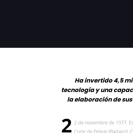
Ha invertido 4,5 m
tecnología y una capaci
la elaboración de su
2
2 de noviembre de 1977. Esa
Corte de Peleas (Badajoz).