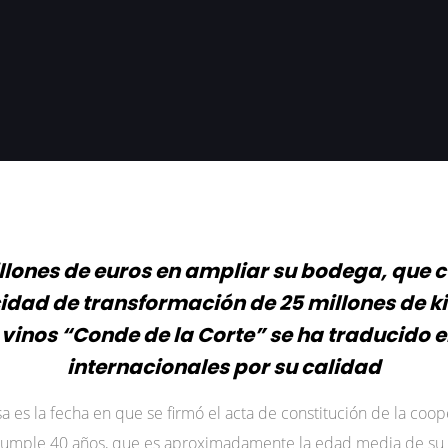
illones de euros en ampliar su bodega, que c
dad de transformación de 25 millones de ki
s vinos “Conde de la Corte” se ha traducido
internacionales por su calidad
 es la fecha en que se firmó el acta de constitución de la coop
 Cumple 40 años, que es aproximadamente la edad media de su a