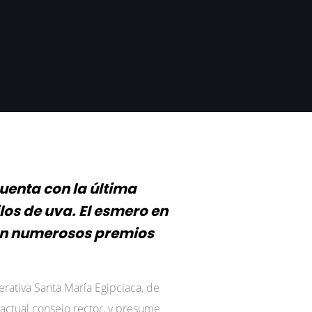
uenta con la última
los de uva. El esmero en
 en numerosos premios
erativa Santa María Egipciaca, de
ctual consejo rector, y presume