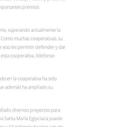
importantes premios
orte, superando actualmente la
a. Como muchas cooperativas, su
e eso les permitir defender y dar
esta cooperativa, Ildefonso
do en la cooperativa ha sido
 que además ha ampliado su
rollado diversos proyectos para
iva Santa María Egipciaca puede
nta y 13 millones de kilos son de