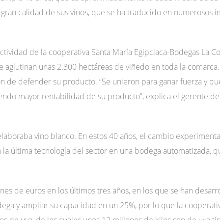
ran calidad de sus vinos, que se ha traducido en numerosos 
 actividad de la cooperativa Santa María Egipciaca-Bodegas La C
 que aglutinan unas 2.300 hectáreas de viñedo en toda la comarc
ión de defender su producto. “Se unieron para ganar fuerza y qu
endo mayor rentabilidad de su producto”, explica el gerente de 
 elaboraba vino blanco. En estos 40 años, el cambio experimenta
n la última tecnología del sector en una bodega automatizada,
lones de euros en los últimos tres años, en los que se han desar
odega y ampliar su capacidad en un 25%, por lo que la cooperat
os de uva, de los cuales unos 12 millones de kilos son de uva ti