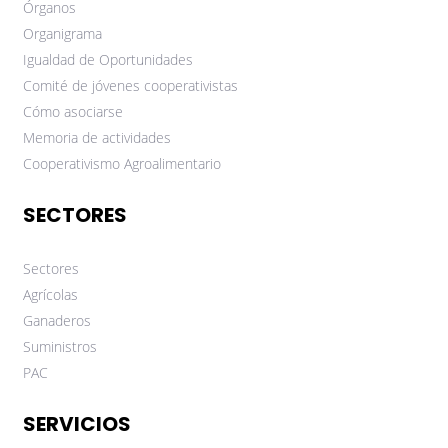
Órganos
Organigrama
Igualdad de Oportunidades
Comité de jóvenes cooperativistas
Cómo asociarse
Memoria de actividades
Cooperativismo Agroalimentario
SECTORES
Sectores
Agrícolas
Ganaderos
Suministros
PAC
SERVICIOS