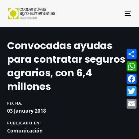
Nav
Convocadas ayudas
para contratar seguros
Compa
agrarios, con 6,4
What
millones
Face
Twitt
FECHA:
03 January 2018
Email
PUBLICADO EN:
Comunicación